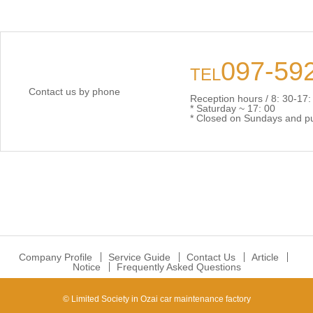
097-59
TEL
Contact us by phone
Reception hours / 8: 30-17:
* Saturday ~ 17: 00
* Closed on Sundays and pu
Company Profile
Service Guide
Contact Us
Article
Notice
Frequently Asked Questions
© Limited Society in Ozai car maintenance factory