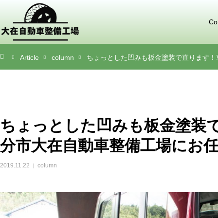
Co
Article
column
ちょっとした凹みも板金塗装で直ります！
ちょっとした凹みも板金塗装
分市大在自動車整備工場にお
2019.11.22
column