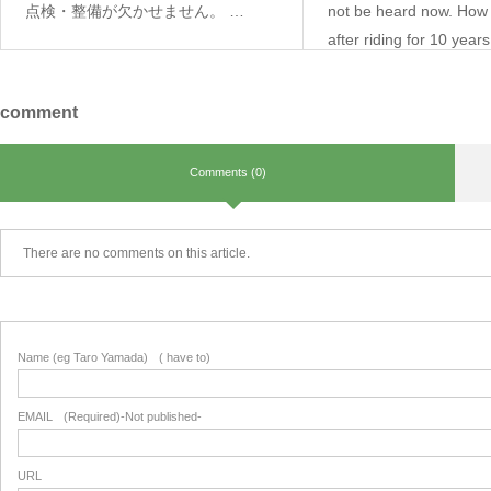
点検・整備が欠かせません。 …
not be heard now. How di
after riding for 10 years 
comment
Comments (0)
There are no comments on this article.
Name (eg Taro Yamada)
( have to)
EMAIL
(Required)-Not published-
URL