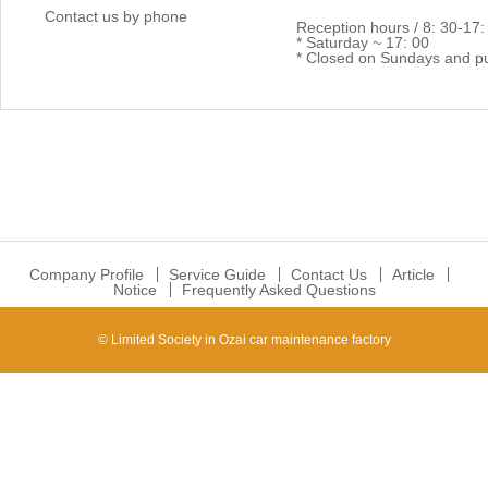
Contact us by phone
Reception hours / 8: 30-17:
* Saturday ~ 17: 00
* Closed on Sundays and pu
Company Profile
Service Guide
Contact Us
Article
Notice
Frequently Asked Questions
© Limited Society in Ozai car maintenance factory