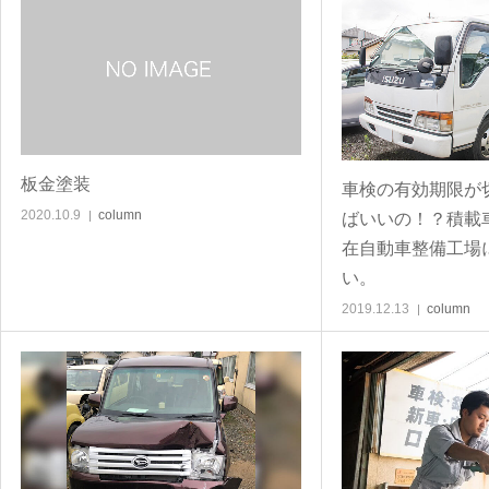
板金塗装
車検の有効期限が
2020.10.9
column
ばいいの！？積載
在自動車整備工場
い。
2019.12.13
column